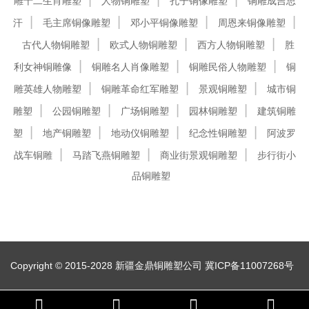
雕十二生肖雕塑
人物铜雕塑
孔子铜像雕塑
铜雕成吉思
汗
毛主席铜像雕塑
邓小平铜像雕塑
周恩来铜像雕塑
古代人物铜雕塑
欧式人物铜雕塑
西方人物铜雕塑
胜
利女神铜雕像
铜雕名人肖像雕塑
铜雕民俗人物雕塑
铜
雕英雄人物雕塑
铜雕革命红军雕塑
景观铜雕塑
城市铜
雕塑
公园铜雕塑
广场铜雕塑
园林铜雕塑
建筑铜雕
塑
地产铜雕塑
地动仪铜雕塑
纪念性铜雕塑
阿波罗
战车铜雕
马踏飞燕铜雕塑
商业街景观铜雕塑
步行街小
品铜雕塑
Copyright © 2015-2028 新疆金鼎铜雕塑公司
冀ICP备11007268号