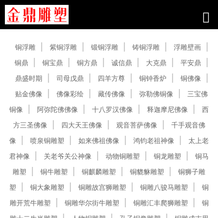
产品中心
铜浮雕
紫铜浮雕
锻铜浮雕
铸铜浮雕
浮雕壁画
铜鼎
铜宝鼎
铜方鼎
诚信鼎
大克鼎
平安鼎
鼎盛时期
司母戊鼎
四羊方尊
铜钟香炉
铜佛像
贴金佛像
佛像彩绘
藏传佛像
弥勒佛铜像
三宝佛
铜像
阿弥陀佛佛像
十八罗汉佛像
释迦摩尼佛像
西
方三圣佛像
四大天王佛像
观音菩萨佛像
千手观音佛
像
喷泉铜雕塑
如来佛祖佛像
鸿钧老祖神像
太上老
君神像
关老爷关公神像
动物铜雕塑
铜龙雕塑
铜马
雕塑
铜牛雕塑
铜麒麟雕塑
铜貔貅雕塑
铜狮子雕
塑
铜大象雕塑
铜雕故宫狮雕塑
铜雕八骏马雕塑
铜
雕开荒牛雕塑
铜雕华尔街牛雕塑
铜雕汇丰爬狮雕塑
铜