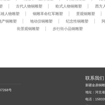
塑
古代人物铜雕塑
欧式人物铜雕塑
西方
英雄人物雕塑
铜雕革命红军雕塑
景观铜雕塑
地产铜雕塑
地动仪铜雕塑
纪念性铜雕塑
街景观铜雕塑
步行街小品铜雕塑
联系我们
新疆金鼎铜
07268号
地址：河北省
电话：158339