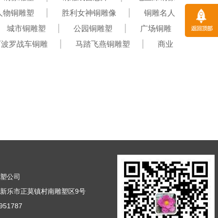
人物铜雕塑
胜利女神铜雕像
铜雕名人
城市铜雕塑
公园铜雕塑
广场铜雕
阿波罗战车铜雕
马踏飞燕铜雕塑
商业
雕塑公司
新乐市正莫镇村南雕塑区9号
51787