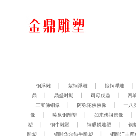
铜浮雕
紫铜浮雕
锻铜浮雕
鼎
鼎盛时期
司母戊鼎
四
三宝佛铜像
阿弥陀佛佛像
十八
像
喷泉铜雕塑
如来佛祖佛像
塑
铜牛雕塑
铜麒麟雕塑
铜
雕塑
铜雕华尔街牛雕塑
铜雕汇丰爬