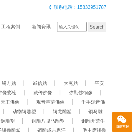
联系电话：15833951787
工程案例
新闻资讯
铜方鼎
诚信鼎
大克鼎
平安
佛像彩绘
藏传佛像
弥勒佛铜像
大天王佛像
观音菩萨佛像
千手观音佛
动物铜雕塑
铜龙雕塑
铜马雕
宫狮雕塑
铜雕八骏马雕塑
铜雕开荒牛
子铜像雕塑
铜雕成吉思汗
毛主席铜像