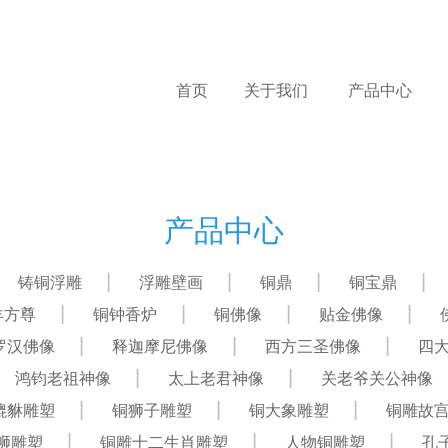
首页
关于我们
产品中心
产品中心
铸铜浮雕
浮雕壁画
铜鼎
铜宝鼎
羊方尊
铜钟香炉
铜佛像
贴金佛像
罗汉佛像
释迦摩尼佛像
西方三圣佛像
四
鸿钧老祖神像
太上老君神像
关老爷关公神像
貔貅雕塑
铜狮子雕塑
铜大象雕塑
铜雕故
狮雕塑
铜雕十二生肖雕塑
人物铜雕塑
孔